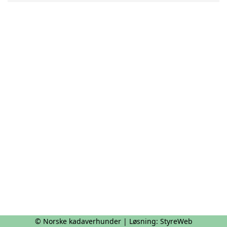
© Norske kadaverhunder | Løsning:
StyreWeb