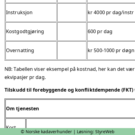
Instruksjon
kr 4000 pr dag/instr
Kostgodtgjøring
600 pr dag
Overnatting
kr 500-1000 pr døgn
NB: Tabellen viser eksempel på kostnad, her kan det være
ekvipasjer pr dag.
Tilskudd til forebyggende og konfliktdempende (FKT) ti
Om tjenesten
Kort
Målsettingen med ordningen er å sikre iverkse
© Norske kadaverhunder | Løsning:
StyreWeb