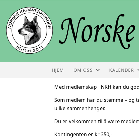
HJEM
OM OSS
KALENDER
STYRET
KALENDER
Med medlemskap i NKH kan du godk
Som medlem har du stemme – og tale
KONTAKT
LISTE
ulike sammenhenger.
OM NKH
Du er velkommen til å være medlem
FOLDER
Kontingenten er kr 350,-