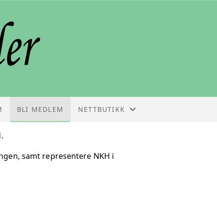
M
BLI MEDLEM
NETTBUTIKK
NETTBUTIKK
.
ningen, samt representere NKH i