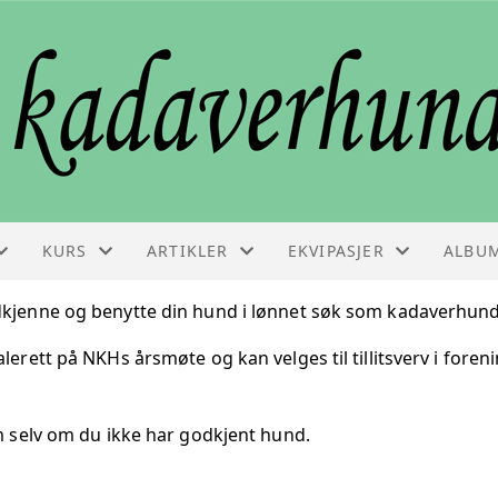
KURS
ARTIKLER
EKVIPASJER
ALBU
KURS
ARTIKLER
EKVIPASJELISTE
jenne og benytte din hund i lønnet søk som kadaverhund
rett på NKHs årsmøte og kan velges til tillitsverv i fore
VEDLIKEHOLDSSAMLING
FAGINFO
GODKJENNINGSPRØVE
 selv om du ikke har godkjent hund.
BESTILLE KURS