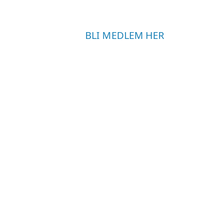
VIDEO
BLI MEDLEM HER
VEDTEKTER
ÅRSHJUL