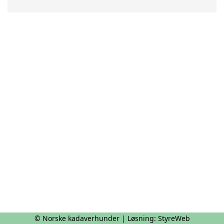
© Norske kadaverhunder | Løsning:
StyreWeb