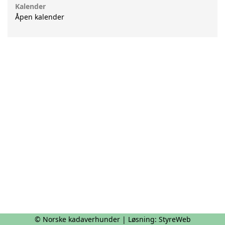
Kalender
Åpen kalender
© Norske kadaverhunder | Løsning:
StyreWeb