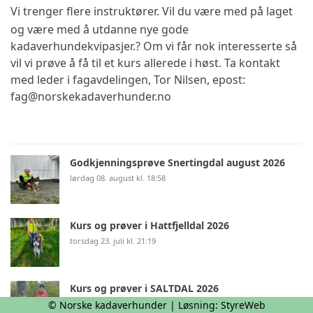
Vi trenger flere instruktører. Vil du være med på laget
og være med å utdanne nye gode
kadaverhundekvipasjer.? Om vi får nok interesserte så
vil vi prøve å få til et kurs allerede i høst. Ta kontakt
med leder i fagavdelingen, Tor Nilsen, epost:
fag@norskekadaverhunder.no
Godkjenningsprøve Snertingdal august 2026
lørdag 08. august kl. 18:58
Kurs og prøver i Hattfjelldal 2026
torsdag 23. juli kl. 21:19
Kurs og prøver i SALTDAL 2026
torsdag 23. juli kl. 11:53
© Norske kadaverhunder | Løsning:
StyreWeb