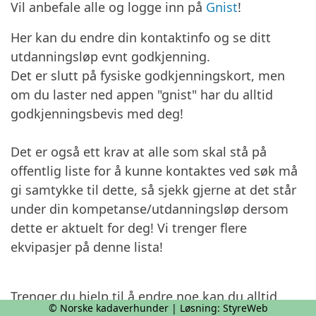
Vil anbefale alle og logge inn på
Gnist
!
Her kan du endre din kontaktinfo og se ditt
utdanningsløp evnt godkjenning.
Det er slutt på fysiske godkjenningskort, men
om du laster ned appen "gnist" har du alltid
godkjenningsbevis med deg!
Det er også ett krav at alle som skal stå på
offentlig liste for å kunne kontaktes ved søk må
gi samtykke til dette, så sjekk gjerne at det står
under din kompetanse/utdanningsløp dersom
dette er aktuelt for deg! Vi trenger flere
ekvipasjer på denne lista!
Trenger du hjelp til å endre noe kan du alltid
© Norske kadaverhunder | Løsning:
StyreWeb
kontakte oss!