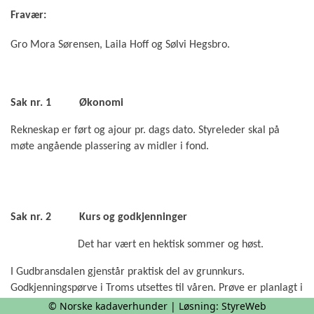
Fravær:
Gro Mora Sørensen, Laila Hoff og Sølvi Hegsbro.
Sak nr. 1
Økonomi
Rekneskap er ført og ajour pr. dags dato. Styreleder skal på
møte angående plassering av midler i fond.
Sak nr. 2
Kurs og godkjenninger
Det har vært en hektisk sommer og høst.
I Gudbransdalen gjenstår praktisk del av grunnkurs.
Godkjenningspørve i Troms utsettes til våren. Prøve er planlagt i
Stordalen.
© Norske kadaverhunder | Løsning:
StyreWeb