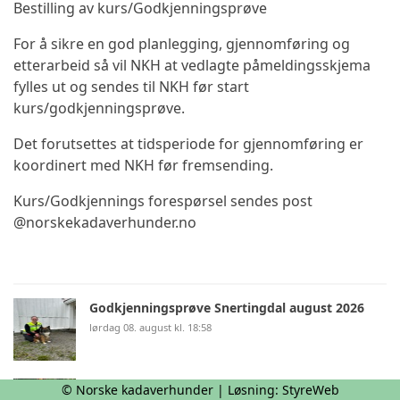
Bestilling av kurs/Godkjenningsprøve
For å sikre en god planlegging, gjennomføring og
etterarbeid så vil NKH at vedlagte påmeldingsskjema
fylles ut og sendes til NKH før start
kurs/godkjenningsprøve.
Det forutsettes at tidsperiode for gjennomføring er
koordinert med NKH før fremsending.
Kurs/Godkjennings forespørsel sendes post
@norskekadaverhunder.no
Godkjenningsprøve Snertingdal august 2026
lørdag 08. august kl. 18:58
Kurs og prøver i Hattfjelldal 2026
© Norske kadaverhunder | Løsning:
StyreWeb