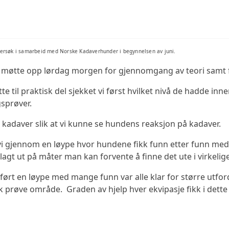
KOSTNADER KURS
versøk i samarbeid med Norske Kadaverhunder i begynnelsen av juni.
m møtte opp lørdag morgen for gjennomgang av teori samt f
 til praktisk del sjekket vi først hvilket nivå de hadde inn
sprøver.
 kadaver slik at vi kunne se hundens reaksjon på kadaver.
 vi gjennom en løype hvor hundene fikk funn etter funn me
 lagt ut på måter man kan forvente å finne det ute i virkeli
rt en løype med mange funn var alle klar for større utfordr
sk prøve område. Graden av hjelp hver ekvipasje fikk i dette 