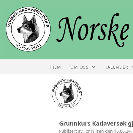
HJEM
OM OSS
KALENDER
STYRET
KALENDER
KONTAKT
LISTE
OM NKH
Grunnkurs Kadaversøk gj
FOLDER
Publisert av Tor Nilsen den 15.06.24.