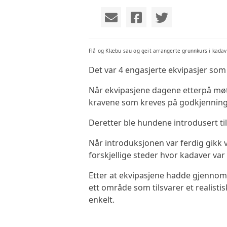
VIDEO
VEDTEKTER
Flå og Klæbu sau og geit arrangerte grunnkurs i kada
ÅRSHJUL
Det var 4 engasjerte ekvipasjer so
Når ekvipasjene dagene etterpå møtte
kravene som kreves på godkjenning
Deretter ble hundene introdusert til
Når introduksjonen var ferdig gikk
forskjellige steder hvor kadaver var
Etter at ekvipasjene hadde gjennomfø
ett område som tilsvarer et realisti
enkelt.