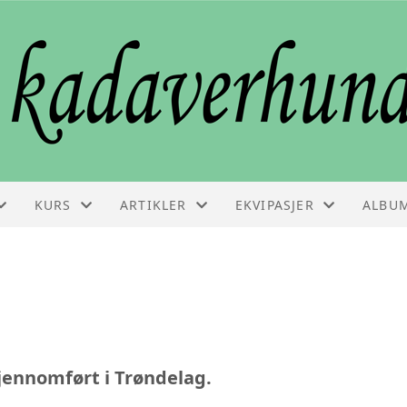
KURS
ARTIKLER
EKVIPASJER
ALBU
KURS
ARTIKLER
EKVIPASJELISTE
VEDLIKEHOLDSSAMLING
FAGINFO
GODKJENNINGSPRØVE
ennomført i Trøndelag.
BESTILLE KURS