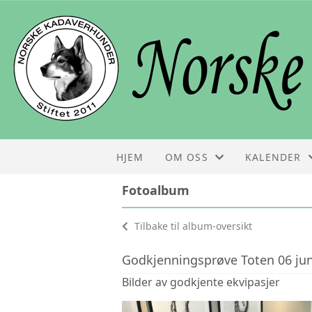
HJEM
OM OSS
KALENDER
Fotoalbum
STYRET
KALENDER
Tilbake til album-oversikt
KONTAKT
LISTE
Godkjenningsprøve Toten 06 jun
OM NKH
Bilder av godkjente ekvipasjer
FOLDER