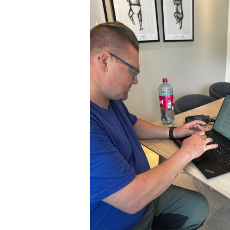
VIDEO
VEDTEKTER
ÅRSHJUL