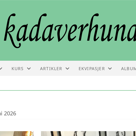
KURS
ARTIKLER
EKVIPASJER
ALBU
KURS
ARTIKLER
EKVIPASJELISTE
VEDLIKEHOLDSSAMLING
FAGINFO
i 2026
GODKJENNINGSPRØVE
BESTILLE KURS