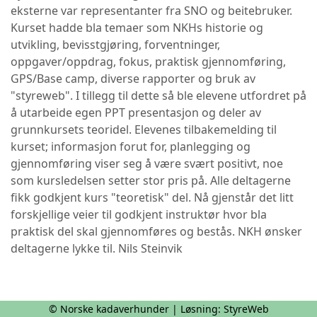
eksterne var representanter fra SNO og beitebruker.
Kurset hadde bla temaer som NKHs historie og
utvikling, bevisstgjøring, forventninger,
oppgaver/oppdrag, fokus, praktisk gjennomføring,
GPS/Base camp, diverse rapporter og bruk av
"styreweb". I tillegg til dette så ble elevene utfordret på
å utarbeide egen PPT presentasjon og deler av
grunnkursets teoridel. Elevenes tilbakemelding til
kurset; informasjon forut for, planlegging og
gjennomføring viser seg å være svært positivt, noe
som kursledelsen setter stor pris på. Alle deltagerne
fikk godkjent kurs "teoretisk" del. Nå gjenstår det litt
forskjellige veier til godkjent instruktør hvor bla
praktisk del skal gjennomføres og bestås. NKH ønsker
deltagerne lykke til. Nils Steinvik
© Norske kadaverhunder | Løsning:
StyreWeb