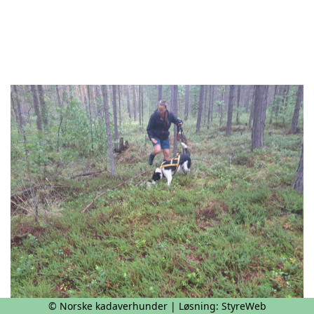
© Norske kadaverhunder | Løsning:
StyreWeb