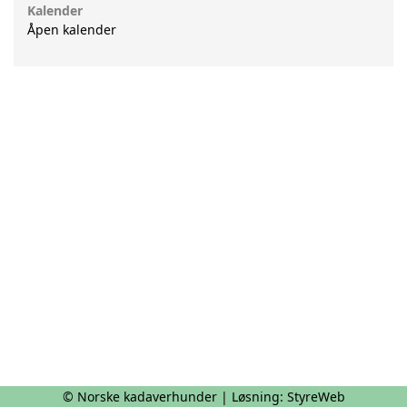
Kalender
Åpen kalender
© Norske kadaverhunder | Løsning:
StyreWeb