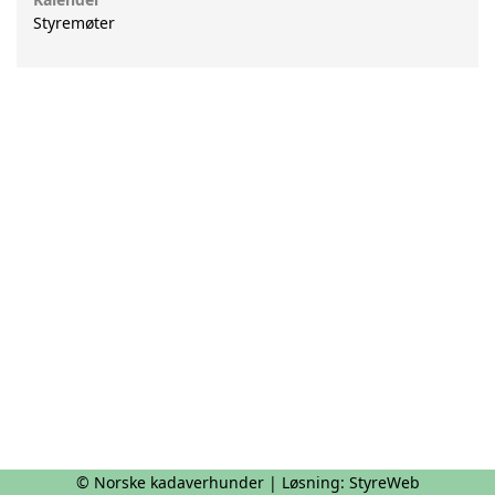
Styremøter
© Norske kadaverhunder | Løsning:
StyreWeb