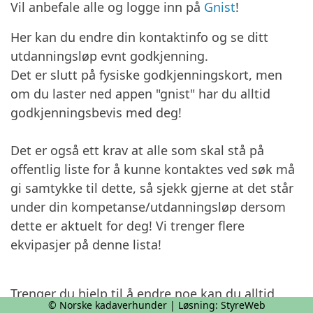
Vil anbefale alle og logge inn på
Gnist
!
Her kan du endre din kontaktinfo og se ditt
utdanningsløp evnt godkjenning.
Det er slutt på fysiske godkjenningskort, men
om du laster ned appen "gnist" har du alltid
godkjenningsbevis med deg!
Det er også ett krav at alle som skal stå på
offentlig liste for å kunne kontaktes ved søk må
gi samtykke til dette, så sjekk gjerne at det står
under din kompetanse/utdanningsløp dersom
dette er aktuelt for deg! Vi trenger flere
ekvipasjer på denne lista!
Trenger du hjelp til å endre noe kan du alltid
© Norske kadaverhunder | Løsning:
StyreWeb
kontakte oss!