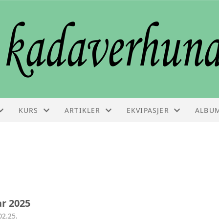
KURS
ARTIKLER
EKVIPASJER
ALBU
KURS
ARTIKLER
EKVIPASJELISTE
VEDLIKEHOLDSSAMLING
FAGINFO
GODKJENNINGSPRØVE
r 2025
BESTILLE KURS
02.25.