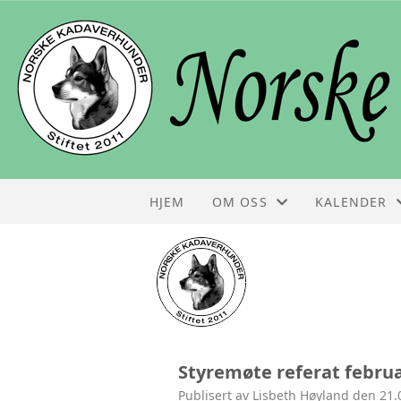
HJEM
OM OSS
KALENDER
STYRET
KALENDER
KONTAKT
LISTE
OM NKH
Styremøte referat februa
FOLDER
Publisert av Lisbeth Høyland den 21.