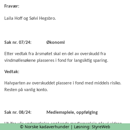
Fravær:
Laila Hoff og Sølvi Hegsbro.
Sak nr. 07/24:
Økonomi
Etter vedtak fra årsmøtet skal en del av overskudd fra
vindmøllesøkene plasseres i fond for langsiktig sparing.
Vedtak:
Halvparten av overskuddet plassere i fond med middels risiko.
Resten på vanlig konto.
Sak nr. 08/24:
Medlemspleie, oppfølging
Ut ifra vår undersøkelse angående medlemspleie går vi videre
© Norske kadaverhunder | Løsning:
StyreWeb