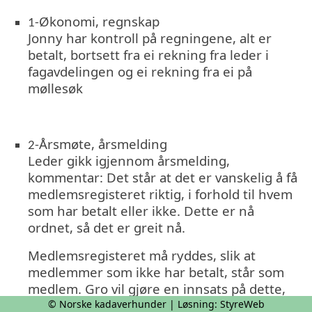
Økonomi, regnskap
1-
Jonny har kontroll på regningene, alt er
betalt, bortsett fra ei rekning fra leder i
fagavdelingen og ei rekning fra ei på
møllesøk
Årsmøte, årsmelding
2-
Leder gikk igjennom årsmelding,
kommentar: Det står at det er vanskelig å få
medlemsregisteret riktig, i forhold til hvem
som har betalt eller ikke. Dette er nå
ordnet, så det er greit nå.
Medlemsregisteret må ryddes, slik at
medlemmer som ikke har betalt, står som
medlem. Gro vil gjøre en innsats på dette,
det vil bli ordnet i løpet av 2024.
© Norske kadaverhunder | Løsning:
StyreWeb