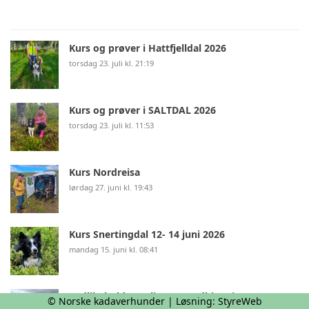
Kurs og prøver i Hattfjelldal 2026
torsdag 23. juli kl. 21:19
Kurs og prøver i SALTDAL 2026
torsdag 23. juli kl. 11:53
Kurs Nordreisa
lørdag 27. juni kl. 19:43
Kurs Snertingdal 12- 14 juni 2026
mandag 15. juni kl. 08:41
Vedlikeholdssamling og godkjenningsprøve
© Norske kadaverhunder | Løsning:
StyreWeb