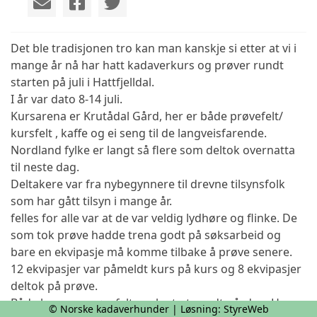
Det ble tradisjonen tro kan man kanskje si etter at vi i
mange år nå har hatt kadaverkurs og prøver rundt
starten på juli i Hattfjelldal.
I år var dato 8-14 juli.
Kursarena er Krutådal Gård, her er både prøvefelt/
kursfelt , kaffe og ei seng til de langveisfarende.
Nordland fylke er langt så flere som deltok overnatta
til neste dag.
Deltakere var fra nybegynnere til drevne tilsynsfolk
som har gått tilsyn i mange år.
felles for alle var at de var veldig lydhøre og flinke. De
som tok prøve hadde trena godt på søksarbeid og
bare en ekvipasje må komme tilbake å prøve senere.
12 ekvipasjer var påmeldt kurs på kurs og 8 ekvipasjer
deltok på prøve.
Både kurs og prøvefelt var lagt ut rundt gården. Her
© Norske kadaverhunder | Løsning:
StyreWeb