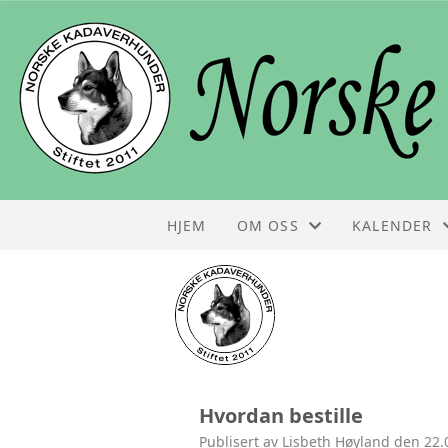
HJEM
OM OSS
KALENDER
STYRET
KALENDER
KONTAKT
LISTE
OM NKH
Hvordan bestille
FOLDER
Publisert av Lisbeth Høyland den 22.