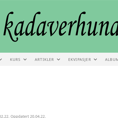
KURS
ARTIKLER
EKVIPASJER
ALBU
KURS
ARTIKLER
EKVIPASJELISTE
VEDLIKEHOLDSSAMLING
FAGINFO
GODKJENNINGSPRØVE
BESTILLE KURS
02.22. Oppdatert 20.04.22.