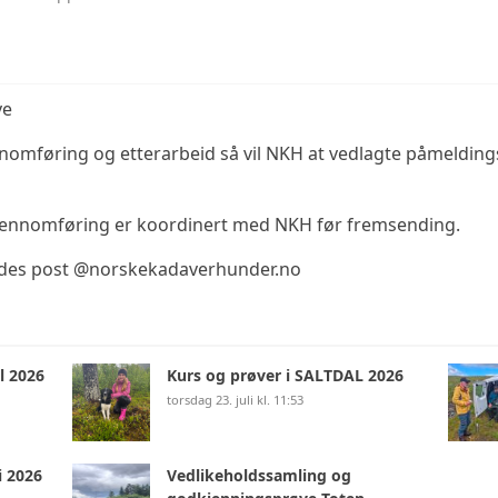
KOSTNADER KURS
ve
nnomføring og etterarbeid så vil NKH at vedlagte påmelding
 gjennomføring er koordinert med NKH før fremsending.
ndes post @norskekadaverhunder.no
l 2026
Kurs og prøver i SALTDAL 2026
torsdag 23. juli kl. 11:53
i 2026
Vedlikeholdssamling og