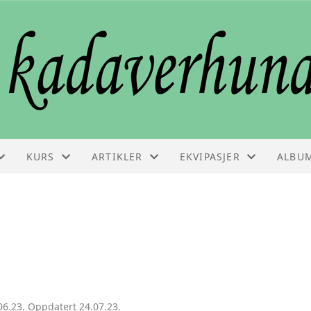
KURS
ARTIKLER
EKVIPASJER
ALBU
KURS
ARTIKLER
EKVIPASJELISTE
VEDLIKEHOLDSSAMLING
FAGINFO
GODKJENNINGSPRØVE
BESTILLE KURS
06.23. Oppdatert 24.07.23.