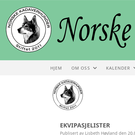
HJEM
OM OSS
KALENDER
STYRET
KALENDER
KONTAKT
LISTE
OM NKH
EKVIPASJELISTER
FOLDER
Publisert av Lisbeth Høyland den 20.