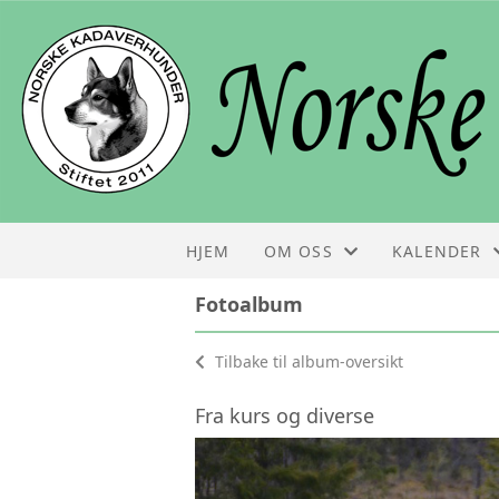
HJEM
OM OSS
KALENDER
Fotoalbum
STYRET
KALENDER
Tilbake til album-oversikt
KONTAKT
LISTE
Fra kurs og diverse
OM NKH
FOLDER