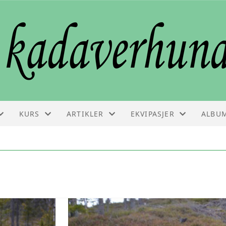
KURS
ARTIKLER
EKVIPASJER
ALBU
KURS
ARTIKLER
EKVIPASJELISTE
VEDLIKEHOLDSSAMLING
FAGINFO
GODKJENNINGSPRØVE
BESTILLE KURS