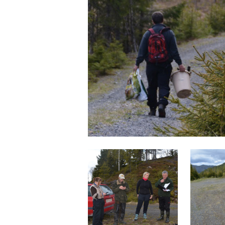
VIDEO
VEDTEKTER
ÅRSHJUL