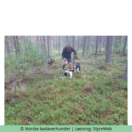
© Norske kadaverhunder | Løsning:
StyreWeb