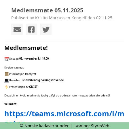
Medlemsmøte 05.11.2025
Publisert av Kristin Marcussen Kongelf den 02.11.25.
Medlemsmøte!
Onsdag
05. november kl. 19.00
Kveldens tema :
Informasjon fra styret
Hvordan bli
selvstendig næringsdrivende
Presentasjon av
GNIST
Dette blir en kveld med nyttig faglig påfyll og gode samtaler – sett av tiden allerede nå!
Vel møtt!
https://teams.microsoft.com/l/m
eetup-
© Norske kadaverhunder | Løsning:
StyreWeb