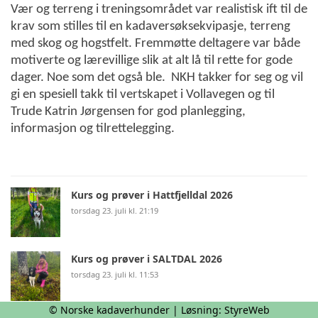
Vær og terreng i treningsområdet var realistisk ift til de
krav som stilles til en kadaversøksekvipasje, terreng
med skog og hogstfelt. Fremmøtte deltagere var både
motiverte og lærevillige slik at alt lå til rette for gode
dager. Noe som det også ble. NKH takker for seg og vil
gi en spesiell takk til vertskapet i Vollavegen og til
Trude Katrin Jørgensen for god planlegging,
informasjon og tilrettelegging.
Kurs og prøver i Hattfjelldal 2026
torsdag 23. juli kl. 21:19
Kurs og prøver i SALTDAL 2026
torsdag 23. juli kl. 11:53
© Norske kadaverhunder | Løsning:
StyreWeb