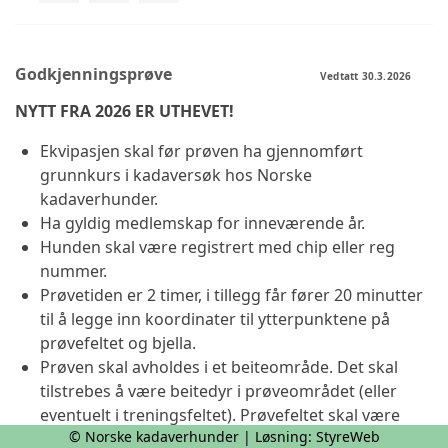
Godkjenningsprøve
Vedtatt 30.3.2026
NYTT FRA 2026 ER UTHEVET!
Ekvipasjen skal før prøven ha gjennomført
grunnkurs i kadaversøk hos Norske
kadaverhunder.
Ha gyldig medlemskap for inneværende år.
Hunden skal være registrert med chip eller reg
nummer.
Prøvetiden er 2 timer, i tillegg får fører 20 minutter
til å legge inn koordinater til ytterpunktene på
prøvefeltet og bjella.
Prøven skal avholdes i et beiteområde. Det skal
tilstrebes å være beitedyr i prøveområdet (eller
eventuelt i treningsfeltet). Prøvefeltet skal være
© Norske kadaverhunder | Løsning:
StyreWeb
mellom 60 og 100 dekar. Det plasseres ut 3