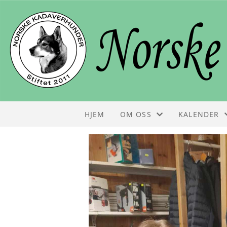
HJEM
OM OSS
KALENDER
STYRET
KALENDER
KONTAKT
LISTE
OM NKH
FOLDER