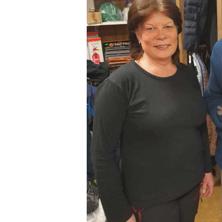
VIDEO
VEDTEKTER
ÅRSHJUL