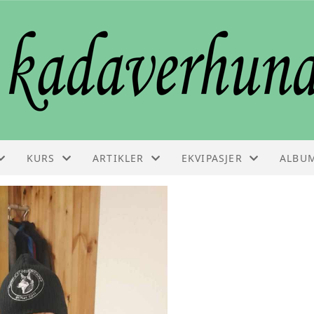
KURS
ARTIKLER
EKVIPASJER
ALBU
KURS
ARTIKLER
EKVIPASJELISTE
VEDLIKEHOLDSSAMLING
FAGINFO
GODKJENNINGSPRØVE
BESTILLE KURS