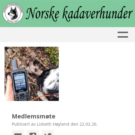
Medlemsmøte
Publisert av Lisbeth Høyland den 22.02.26.