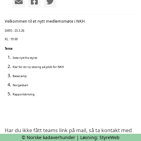
Velkommen til et nytt medlemsmøte i NKH
DATO : 23.3.26
KL : 19.00
Tema
Siste nytt fra styret
Klar for en ny sesong på jobb for NKH
Basecamp
Norgeskart
Rapportskriving
Har du ikke fått teams link på mail, så ta kontakt med
oss!
© Norske kadaverhunder | Løsning:
StyreWeb