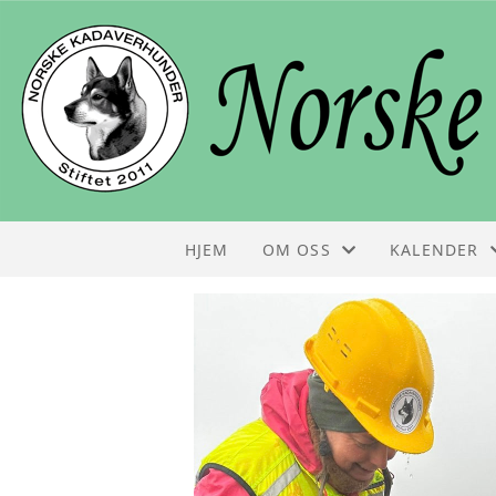
HJEM
OM OSS
KALENDER
STYRET
KALENDER
KONTAKT
LISTE
OM NKH
FOLDER