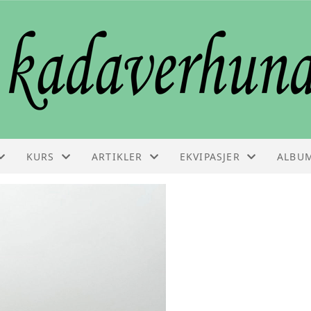
KURS
ARTIKLER
EKVIPASJER
ALBU
KURS
ARTIKLER
EKVIPASJELISTE
VEDLIKEHOLDSSAMLING
FAGINFO
GODKJENNINGSPRØVE
BESTILLE KURS