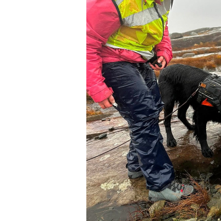
VIDEO
VEDTEKTER
ÅRSHJUL