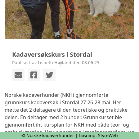
Kadaversøkskurs i Stordal
Publisert av Lisbeth Høyland den 08.06.25.
Norske kadaverhunder (NKH) gjennomførte
grunnkurs kadaversøk i Stordal 27-26-28 mai. Her
møtte det 2 deltagere til den teoretiske og praktiske
delen. En deltager med 2 hunder. Grunnkurset ble
gjennomført iht kursplan for NKH med både teori og
praktisk trening. Vær og terreng i treningsområdet var
© Norske kadaverhunder | Løsning:
StyreWeb